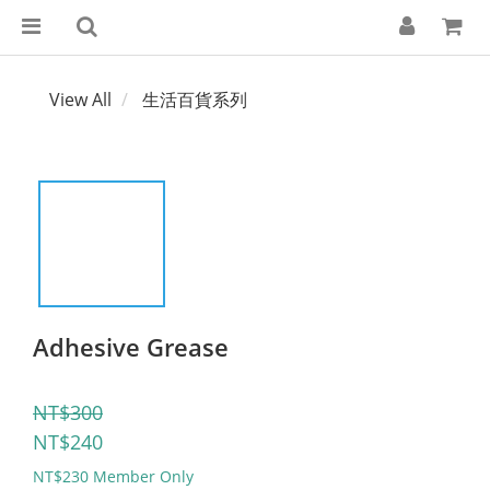
View All
生活百貨系列
Adhesive Grease
NT$300
NT$240
NT$230
Member Only