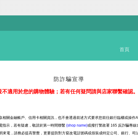
首頁
防詐騙宣導
並不適用於您的購物體驗；若有任何疑問請與店家聯繫確認
取相關金融帳戶、信用卡相關資訊，也不會透過前述方式要求您前往銀行臨櫃或操作A
電指示，若有疑慮，敬請於第一時間聯繫
{shop name}
或撥打警政署 165 反詐騙專
等不明來電，請務必提高警覺，更要提防對方竄改電話號碼或假裝成特定公司、銀行、司