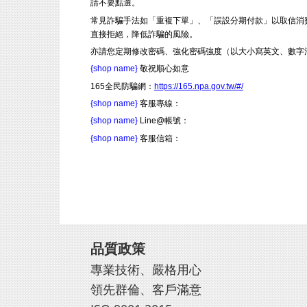
請不要點選。
常見詐騙手法如「重複下單」、「誤設分期付款」以取信消
直接拒絕，降低詐騙的風險。
亦請您定期修改密碼、強化密碼強度（以大小寫英文、數字
{shop name}
敬祝順心如意
165全民防騙網：
https://165.npa.gov.tw/#/
{shop name}
客服專線：
{shop name}
Line@帳號：
{shop name}
客服信箱：
品質政策
專業技術、嚴格用心
領先群倫、客戶滿意